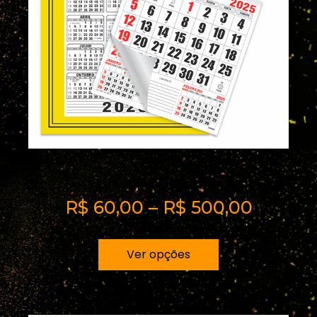
Calendario de Parede
R$
60,00
–
R$
500,00
Ver opções