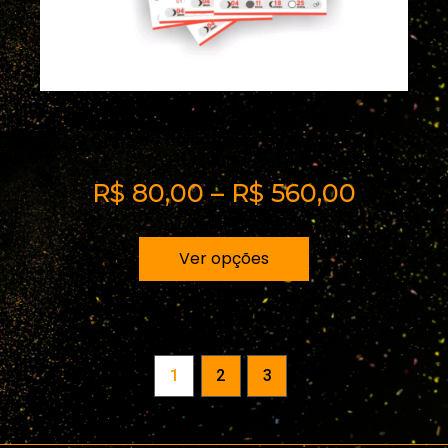
Imã de Geladeira c/ Bloquinho
Calendario
R$
80,00
–
R$
560,00
Ver opções
1
2
3