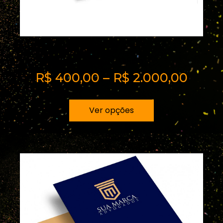
Envelope Oficio
R$
400,00
–
R$
2.000,00
Ver opções