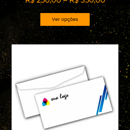
R$
250,00
–
R$
350,00
Ver opções