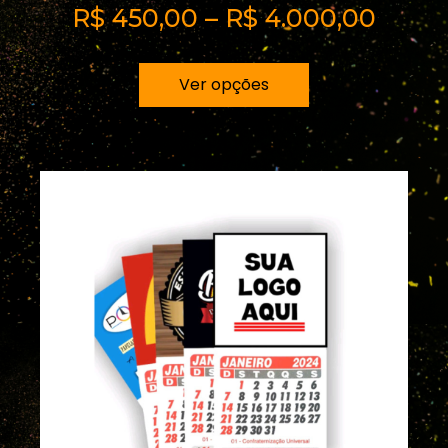
R$
450,00
–
R$
4.000,00
Ver opções