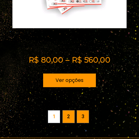
Imã de Geladeira c/ Bloquinho
Calendario
R$
80,00
–
R$
560,00
Ver opções
1
2
3