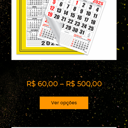
Calendario de Parede
R$
60,00
–
R$
500,00
Ver opções