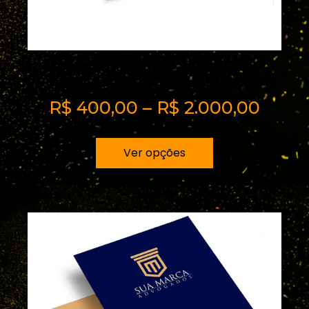
Envelope Oficio
R$
400,00
–
R$
2.000,00
Ver opções