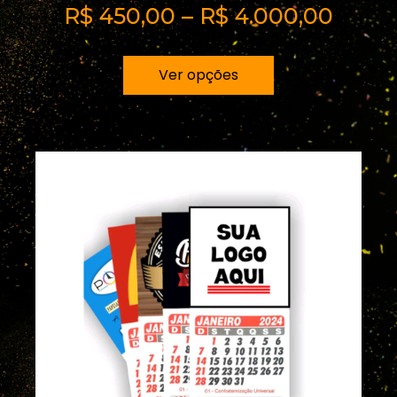
R$
450,00
–
R$
4.000,00
Ver opções