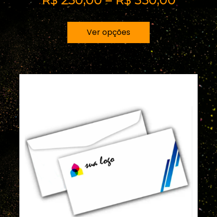
R$
250,00
–
R$
350,00
Ver opções